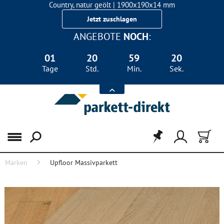
Country, natur geölt | 1900x190x14 mm
Landhausdiele Eiche für nur 29,90 €/m²
Jetzt zuschlagen
ANGEBOTE
NOCH
:
01
20
59
19
Tage
Std.
Min.
Sek.
Menü
Marken
Upfloor Massivparkett