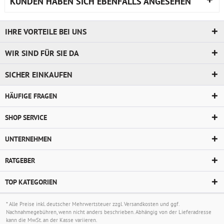
KUNDEN HABEN SICH EBENFALLS ANGESEHEN
IHRE VORTEILE BEI UNS
WIR SIND FÜR SIE DA
SICHER EINKAUFEN
HÄUFIGE FRAGEN
SHOP SERVICE
UNTERNEHMEN
RATGEBER
TOP KATEGORIEN
* Alle Preise inkl. deutscher Mehrwertsteuer zzgl.
Versandkosten
und ggf.
Nachnahmegebühren, wenn nicht anders beschrieben. Abhängig von der Lieferadresse
kann die MwSt. an der Kasse variieren.