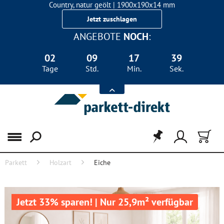
Country, natur geölt | 1900x190x14 mm
Landhausdiele Eiche für nur 29,90 €/m²
Jetzt zuschlagen
ANGEBOTE
NOCH
:
02
09
17
38
Tage
Std.
Min.
Sek.
Menü
Parkett
Holzart
Eiche
Jetzt 33% sparen! | Nur 25,9m² verfügbar