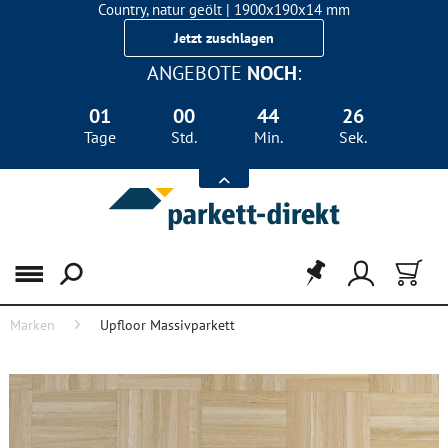
Country, natur geölt | 1900x190x14 mm
Landhausdiele Eiche für nur 29,90 €/m²
Jetzt zuschlagen
ANGEBOTE
NOCH
:
01
00
44
25
Tage
Std.
Min.
Sek.
Menü
Marken
Upfloor Massivparkett