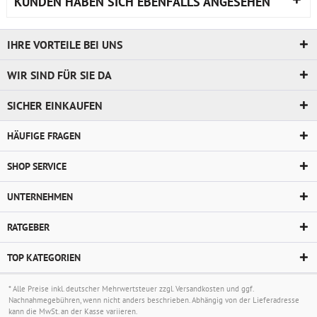
KUNDEN HABEN SICH EBENFALLS ANGESEHEN
IHRE VORTEILE BEI UNS
WIR SIND FÜR SIE DA
SICHER EINKAUFEN
HÄUFIGE FRAGEN
SHOP SERVICE
UNTERNEHMEN
RATGEBER
TOP KATEGORIEN
* Alle Preise inkl. deutscher Mehrwertsteuer zzgl.
Versandkosten
und ggf.
Nachnahmegebühren, wenn nicht anders beschrieben. Abhängig von der Lieferadresse
kann die MwSt. an der Kasse variieren.