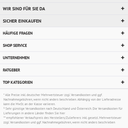
WIR SIND FÜR SIE DA
SICHER EINKAUFEN
HÄUFIGE FRAGEN
SHOP SERVICE
UNTERNEHMEN
RATGEBER
TOP KATEGORIEN
* Alle Preise inkl. deutscher Mehrwertsteuer zzgl.
Versandkosten
und ggf.
Nachnahmegebühren, wenn nicht anders beschrieben. Abhängig von der Lieferadresse
kann die MwSt. an der Kasse variieren.
¹ Sehr günstige Versandkosten nach Deutschland und Österreich. Die Versandkosten für
Lieferungen in andere Länder finden Sie
hier
** empfohlener Verkaufspreis des Herstellers/Zulieferers inkl. gesetzl. Mehrwertsteuer
zzgl.
Versandkosten
und ggf. Nachnahmegebühren, wenn nicht anders beschrieben