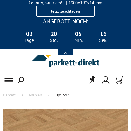
Country, natur geölt | 1900x190x14 mm
Landhausdiele Eiche für nur 29,90 €/m²
Jetzt zuschlagen
ANGEBOTE
NOCH
:
02
20
05
16
Tage
Std.
Min.
Sek.
Menü
Parkett
Marken
Upfloor