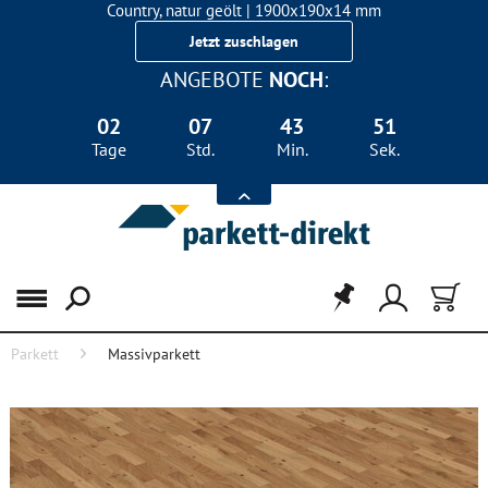
Country, natur geölt | 1900x190x14 mm
Landhausdiele Eiche für nur 29,90 €/m²
Jetzt zuschlagen
ANGEBOTE
NOCH
:
02
07
43
50
Tage
Std.
Min.
Sek.
Menü
Parkett
Massivparkett