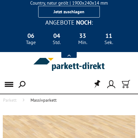
Country, natur geölt | 1900x240x14 mm
240 mm Breitdiele Eiche für nur 36,50 €/m²
Jetzt zuschlagen
ANGEBOTE
NOCH
:
06
04
33
10
Tage
Std.
Min.
Sek.
Menü
Parkett
Massivparkett