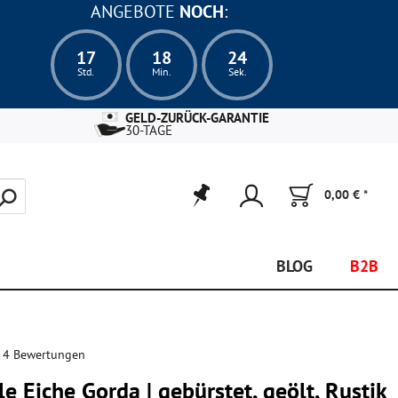
ANGEBOTE
NOCH
:
17
18
23
Std.
Min.
Sek.
GELD-ZURÜCK-GARANTIE
30-TAGE
0,00 € *
BLOG
B2B
 4 Bewertungen
e Eiche Gorda | gebürstet, geölt, Rustik