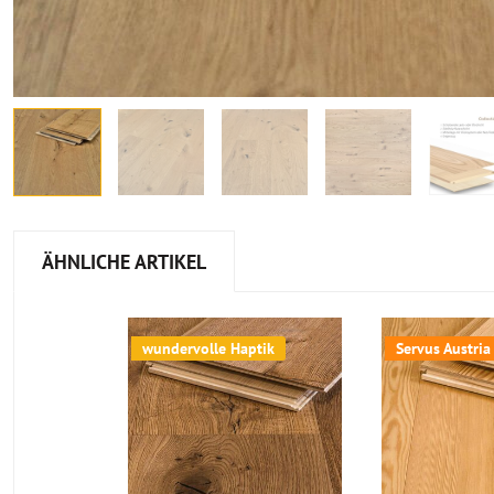
ÄHNLICHE ARTIKEL
wundervolle Haptik
Servus Austria