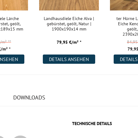
ele Lärche
Landhausdiele Eiche Alva |
ter Hürne 
stet, geölt,
gebürstet, geölt, Natur |
Eiche Keno
0x189x15 mm
1900x190x14 mm
geölt,
2390x2
€/m²
**
84,9
79,95 €/m² *
€/m² *
79,95
ANSEHEN
DETAILS ANSEHEN
DETAIL
DOWNLOADS
TECHNISCHE DETAILS