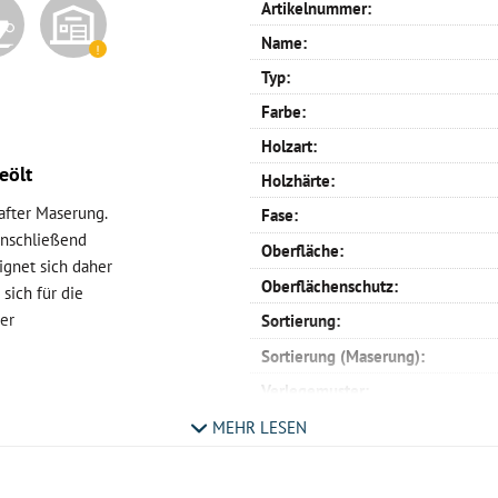
Artikelnummer:
Name:
Typ:
Farbe:
Holzart:
eölt
Holzhärte:
hafter Maserung.
Fase:
anschließend
Oberfläche:
eignet sich daher
Oberflächenschutz:
sich für die
er
Sortierung:
Sortierung (Maserung):
Verlegemuster:
he geölt
Profil:
MEHR LESEN
Verlegemöglichkeit:
 gespachtelten
Maße: