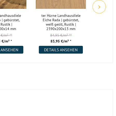
Landhausdiele
ter Hürne Landhausdiele
Landhausdi
 | gebürstet,
Eiche Rada | gebürstet,
gebürstet,
 Rustik |
weiß geölt, Rustik |
1900
00x14 mm
2390x200x13 mm
5 €/m²
**
84,95 €/m²
**
51,
 €/m² *
83,95 €/m² *
29,
S ANSEHEN
DETAILS ANSEHEN
DETAI