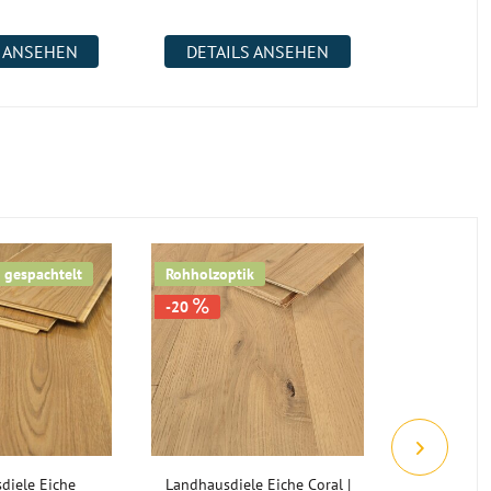
S ANSEHEN
DETAILS ANSEHEN
DETAI
 gespachtelt
Rohholzoptik
Rohholzop
-20
-9
diele Eiche
Landhausdiele Eiche Coral |
Landhausd