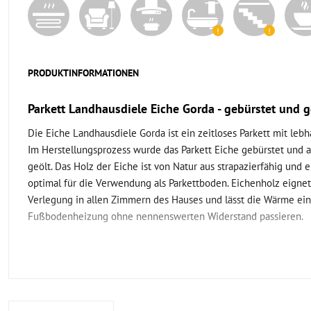
PRODUKTINFORMATIONEN
Parkett Landhausdiele Eiche Gorda - gebürstet und g
Die Eiche Landhausdiele Gorda ist ein zeitloses Parkett mit leb
Im Herstellungsprozess wurde das Parkett Eiche gebürstet und 
geölt. Das Holz der Eiche ist von Natur aus strapazierfähig und 
optimal für die Verwendung als Parkettboden. Eichenholz eignet 
Verlegung in allen Zimmern des Hauses und lässt die Wärme ein
Fußbodenheizung ohne nennenswerten Widerstand passieren.
Was ist das Besondere am Parkett Landhausdiele Eic
gebürstet?
Die Eiche Landhausdiele Gorda ist ein rustikaler Holzboden mit