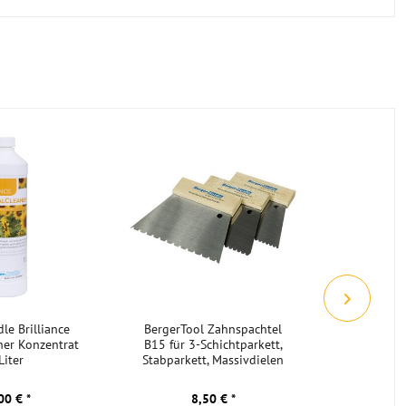
Landhausdiele Eiche gebürstet geölt
2400x40x
le Brilliance
BergerTool Zahnspachtel
Socke
ner Konzentrat
B15 für 3-Schichtparkett,
Weichh
Liter
Stabparkett, Massivdielen
lackiert
00 € *
8,50 € *
4,0