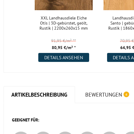
XXL Landhausdiele Eiche
Landhausdi
Otis | 3D-gebürstet, geölt,
Santo | gebür
Rustik | 2200x260x15 mm
Rustik | 186
91,95 €/m²
**
70,95 
80,95 €/m² *
64,95 
DETAILS ANSEHEN
DETAILS 
ARTIKELBESCHREIBUNG
BEWERTUNGEN
4
GEEIGNET FÜR: