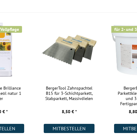
sch und optisch
en dieses Parkett
Kurzlängen:
berfläche dezent,
Nutzschicht:
m Flur verlegt
Aufbau:
/Vollpflege
für 2- und 3
m Bad, macht das
Warmwasser Fußbodenheizung:
ft dabei den
Wohnräume:
r einen extra
Küche:
 kalten
Badezimmer:
fallen durch die
Keller:
erfähig und
Gewerbe (gering beansprucht):
e Brilliance
BergerTool Zahnspachtel
Berge
 Holzt eindringt
geöl natur 1
B15 für 3-Schichtparkett,
Parkettkle
Gewerbe (stark beansprucht):
as Parkett die
er
Stabparkett, Massivdielen
und 3
und sorgt so für
Fertigpar
Industrie:
 € *
8,50 € *
8,80
Weitere Informationen:
nd
Formstabilität
TELLEN
MITBESTELLEN
MITBE
ner Warmwasser-
Akklimatisierung: