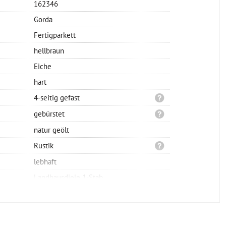
162346
Gorda
Fertigparkett
hellbraun
Eiche
hart
4-seitig gefast
gebürstet
natur geölt
Rustik
lebhaft
Landhausdiele 1-Stab
Klicksystem
schwimmend oder verklebt
2200x190x14mm