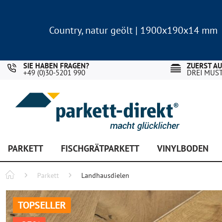
Country, natur geölt | 1900x190x14 mm
Landhausdiele Eiche für nur 29,90 €/m²
Country, natur geölt | 1900x190x14 mm
Landhausdiele Eiche für nur 29,90 €/m²
SIE HABEN FRAGEN?
ZUERST A
+49 (0)30-5201 990
DREI MUS
PARKETT
FISCHGRÄTPARKETT
VINYLBODEN
Parkett
Landhausdielen
TOPSELLER