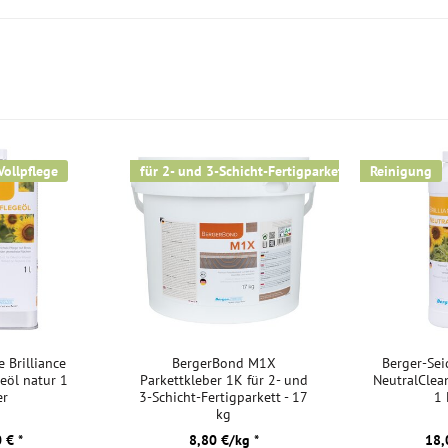
n, um so eine
Kurztitel:
chliffen und neu
ird dadurch zu
.
lt und
Vollpflege
für 2- und 3-Schicht-Fertigparkett
Reinigung
system, das dank
l ist und die
es Fertigparketts
, dass die
klickt werden.
grund aus und
e Brilliance
BergerBond M1X
Berger-Seid
geöl natur 1
Parkettkleber 1K für 2- und
NeutralClea
n das
er
3-Schicht-Fertigparkett - 17
1 
rden.
kg
 € *
8,80 €/kg *
18,
 ist die beste