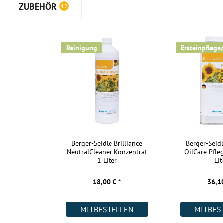
Ästen und Rissen. Durch das Bürsten wird die Holzstruktur hapti
ZUBEHÖR
12
herausgearbeitet. Wir sind uns sicher, Ihre Augen und Füße werd
lieben. Auch kleine Kratzer, Dellen und Schmutz kaschiert die O
sodass dieser Boden auch in hochfrequentierten Räumen wie de
Reinigung
Ersteinpflege
werden kann. Aber auch in der Küche und vollflächig verklebt i
gebürstete Parkett Landhausdiele Gorda eine gute Figur.
Die 4-seitige Fase betont das Landhausdielen-Format und schaf
klassischen Dielen-Effekt. Zudem sorgen die gefasten Kanten fü
Schutz vor Abnutzung oder Absplitterung. Etwaige Fugen, die in
Wintermonaten mit geringer Luftfeuchtigkeit entstehen können, 
gefasten Kanten optisch weniger stark auf.
Die geölte Eiche Landhausdiele ist bei richtiger Pflege strapazi
Berger-Seidle Brilliance
Berger-Seidl
belastbar gegen Schmutz und Feuchtigkeit, da das Öl tief in das
NeutralCleaner Konzentrat
OilCare Pfle
und von innen schützt. Durch die offenporige Oberfläche kann d
1 Liter
Lit
Luftfeuchtigkeit im Raum ungehindert aufnehmen und abgeben 
ein gesundes Raumklima.
18,00 € *
36,10
Der mehrschichtige Aufbau des Parketts verringert das Quell- u
Schwindverhalten auf ein Minimum und sorgt für eine optimale 
MITBESTELLEN
MITBES
bei einer schwimmenden Verlegung. Werden die Dielen über ei