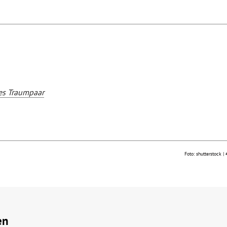
es Traumpaar
Foto: shutterstock |
en