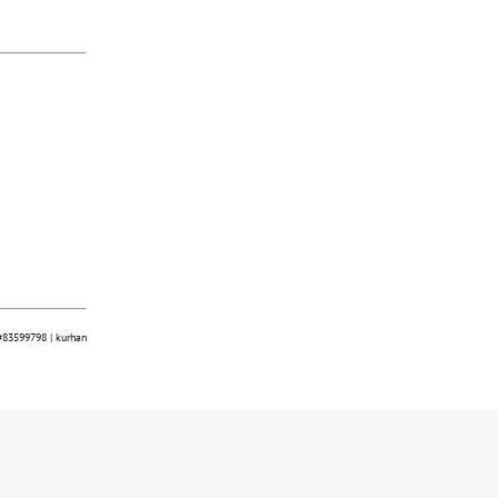
 #83599798 | kurhan