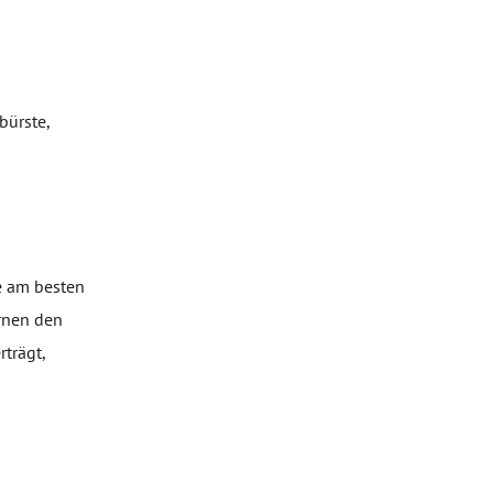
bürste,
e am besten
ernen den
trägt,