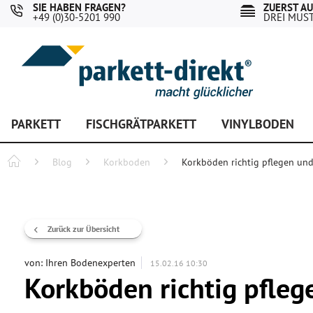
SIE HABEN FRAGEN?
ZUERST A
+49 (0)30-5201 990
DREI MUS
PARKETT
FISCHGRÄTPARKETT
VINYLBODEN
Blog
Korkboden
Korkböden richtig pflegen und
Zurück zur Übersicht
von:
Ihren Bodenexperten
15.02.16 10:30
Korkböden richtig pfleg