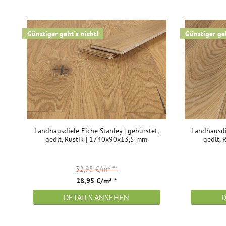
Günstiger geht´s nicht!
Günstiger geh
Landhausdiele Eiche Stanley | gebürstet,
Landhausdie
geölt, Rustik | 1740x90x13,5 mm
geölt,
32,95 €/m²
**
28,95 €/m² *
DETAILS ANSEHEN