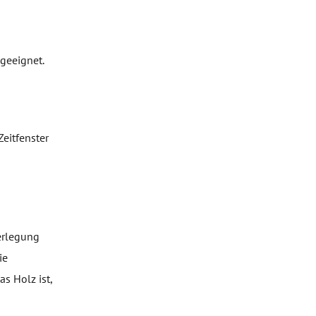
geeignet.
Zeitfenster
erlegung
ie
as Holz ist,