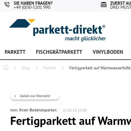
SIE HABEN FRAGEN?
ZUERST A
+49 (0)30-5201 990
DREI MUS
PARKETT
FISCHGRÄTPARKETT
VINYLBODEN
Blog
Parkett
Fertigparkett auf Warmwasserfuß
Zurück zur Übersicht
von:
Ihren Bodenexperten
21.02.22 12:00
Fertigparkett auf Warm