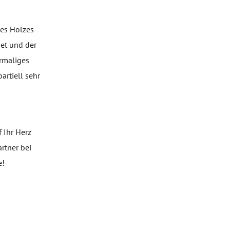
des Holzes
et und der
hrmaliges
artiell sehr
 Ihr Herz
rtner bei
e!