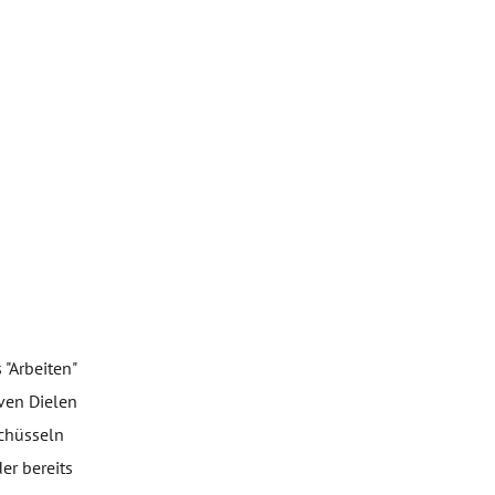
r
 "Arbeiten"
ven Dielen
Schüsseln
er bereits