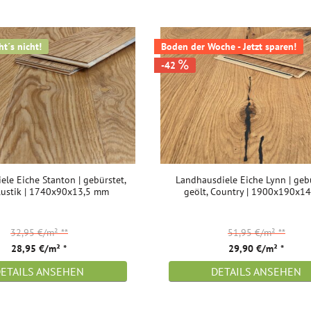
t´s nicht!
Boden der Woche - Jetzt sparen!
-42
le Eiche Stanton | gebürstet,
Landhausdiele Eiche Lynn | gebü
 Rustik | 1740x90x13,5 mm
geölt, Country | 1900x190x1
32,95 €/m²
**
51,95 €/m²
**
28,95 €/m² *
29,90 €/m² *
DETAILS ANSEHEN
DETAILS ANSEHEN