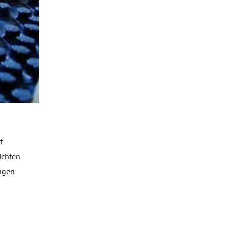
t
ichten
angen