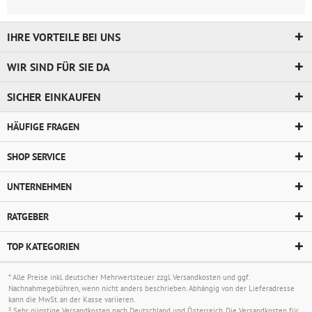
IHRE VORTEILE BEI UNS
WIR SIND FÜR SIE DA
SICHER EINKAUFEN
HÄUFIGE FRAGEN
SHOP SERVICE
UNTERNEHMEN
RATGEBER
TOP KATEGORIEN
* Alle Preise inkl. deutscher Mehrwertsteuer zzgl.
Versandkosten
und ggf.
Nachnahmegebühren, wenn nicht anders beschrieben. Abhängig von der Lieferadresse
kann die MwSt. an der Kasse variieren.
¹ Sehr günstige Versandkosten nach Deutschland und Österreich. Die Versandkosten für