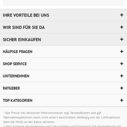
IHRE VORTEILE BEI UNS
WIR SIND FÜR SIE DA
SICHER EINKAUFEN
HÄUFIGE FRAGEN
SHOP SERVICE
UNTERNEHMEN
RATGEBER
TOP KATEGORIEN
* Alle Preise inkl. deutscher Mehrwertsteuer zzgl.
Versandkosten
und ggf.
Nachnahmegebühren, wenn nicht anders beschrieben. Abhängig von der Lieferadresse
kann die MwSt. an der Kasse variieren.
¹ Sehr günstige Versandkosten nach Deutschland und Österreich. Die Versandkosten für