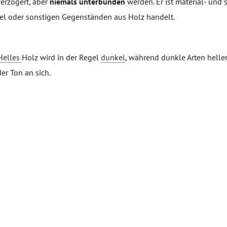
erzögert, aber
niemals unterbunden
werden. Er ist material- und 
el oder sonstigen Gegenständen aus Holz handelt.
Helles
Holz wird in der Regel
dunkel
, während dunkle Arten helle
er Ton an sich.