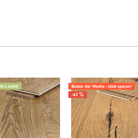
t´s nicht!
Boden der Woche - Jetzt sparen!
-42