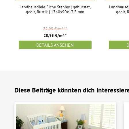
Landhausdiele Eiche Stanley | gebürstet,
Landhausdie
geölt, Rustik | 1740x90x13,5 mm
geölt,
32,95 €/m²
**
28,95 €/m² *
DETAILS ANSEHEN
Diese Beiträge könnten dich interessier