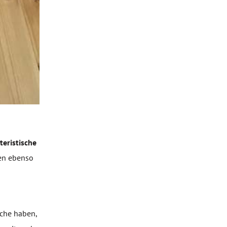
teristische
ten ebenso
äche haben,