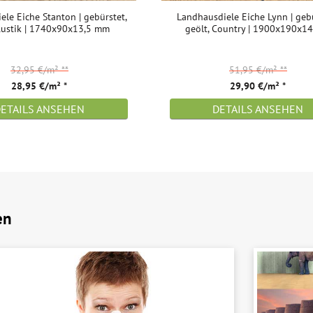
le Eiche Stanton | gebürstet,
Landhausdiele Eiche Lynn | gebü
 Rustik | 1740x90x13,5 mm
geölt, Country | 1900x190x1
32,95 €/m²
**
51,95 €/m²
**
28,95 €/m² *
29,90 €/m² *
DETAILS ANSEHEN
DETAILS ANSEHEN
en