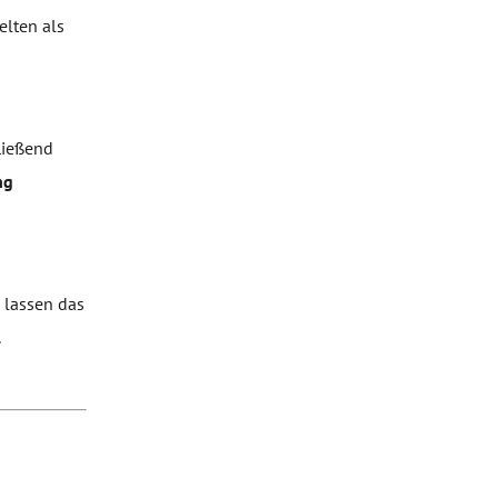
elten als
ließend
ng
 lassen das
.