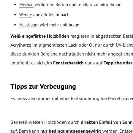
Merbau
verliert im Rotton und tendiert zu mittelbraun
Wenge
dunkelt leicht nach
Nussbaum
wird mehr goldbraun
Weiß eingefärbte Holzböden
reagieren in abgedeckten Bere
Acrylharze im pigmentierten Lack oder Öl nur durch UV-Licht
diese dunklen Bereiche nachträglich nicht mehr angegliche
empfiehlt es sich, im
Fensterbereich
ganz auf
Teppiche oder
Tipps zur Verbeugung
Es muss also immer mit einer Farbänderung bei Parkett ger
Generell weisen
Holzböden
durch
direkten Einfall von Sonn
auf. Dem kann
nur bedingt entgegengewirkt
werden. Entspre