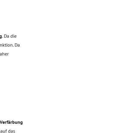
g
. Da die
nktion. Da
Daher
Verfärbung
 auf das