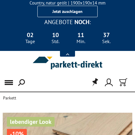
Country, natur geölt | 1900x190x14 mm
Landhausdiele Eiche für nur 29,90 €/m²
Jetzt zuschlagen
ANGEBOTE
NOCH
:
02
10
11
37
Tage
Std.
Min.
Sek.
Menü
Parkett
lebendiger Look
-10%