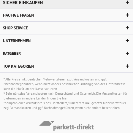
SICHER EINKAUFEN
HÄUFIGE FRAGEN
SHOP SERVICE
UNTERNEHMEN
RATGEBER
TOP KATEGORIEN
* Alle Preise inkl. deutscher Mehrwertsteuer zzgl.
Versandkosten
und ggf.
Nachnahmegebühren, wenn nicht anders beschrieben. Abhängig von der Lieferadresse
kann die MwSt. an der Kasse variieren.
¹ Sehr günstige Versandkosten nach Deutschland und Österreich. Die Versandkosten für
Lieferungen in andere Länder finden Sie
hier
** empfohlener Verkaufspreis des Herstellers/Zulieferers inkl. gesetzl. Mehrwertsteuer
zzgl.
Versandkosten
und ggf. Nachnahmegebühren, wenn nicht anders beschrieben