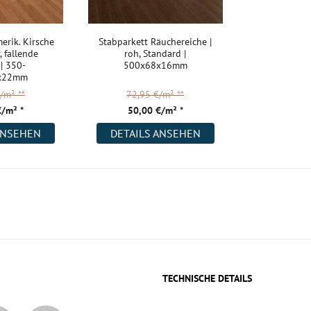
erik. Kirsche
Stabparkett Räuchereiche |
, fallende
roh, Standard |
| 350-
500x68x16mm
x22mm
€/m²
**
72,95 €/m²
**
€/m² *
50,00 €/m² *
ANSEHEN
DETAILS ANSEHEN
TECHNISCHE DETAILS