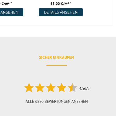
 €/m² *
35,00 €/m² *
32,
S ANSEHEN
DETAILS ANSEHEN
DETAI
SICHER EINKAUFEN
4.56/5
ALLE 6880 BEWERTUNGEN ANSEHEN