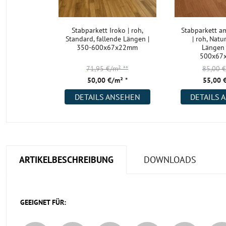
Stabparkett Iroko | roh,
Stabparkett am
Standard, fallende Längen |
| roh, Natur
350-600x67x22mm
Längen 
500x67
71,95 €/m²
**
85,00 
50,00 €/m² *
55,00 
DETAILS ANSEHEN
DETAILS 
ARTIKELBESCHREIBUNG
DOWNLOADS
GEEIGNET FÜR: