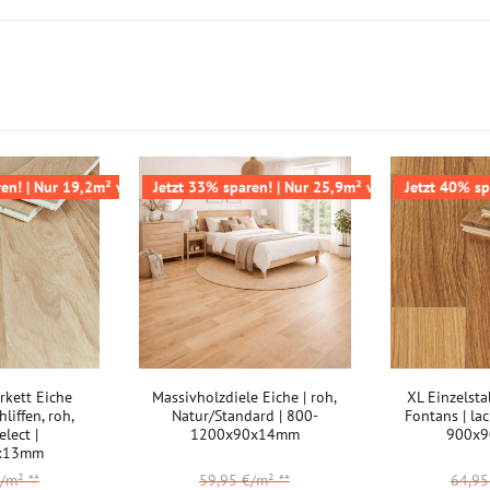
Badezimmer:
Keller:
Gewerbe (gering beansprucht):
Gewerbe (stark beansprucht):
Weitere Informationen:
en! | Nur 19,2m² verfügbar
Jetzt 33% sparen! | Nur 25,9m² verfügbar
Jetzt 40% sp
Akklimatisierung:
rkett Eiche
Massivholzdiele Eiche | roh,
XL Einzelsta
hliffen, roh,
Natur/Standard | 800-
Fontans | lac
elect |
1200x90x14mm
900x
x13mm
€/m²
**
59,95 €/m²
**
64,9