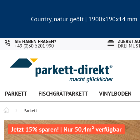
Country, natur geölt | 1900x190x14 mm
Landhausdiele Eiche für nur 29,90 €/m²
Country, natur geölt | 1900x190x14 mm
Landhausdiele Eiche für nur 29,90 €/m²
SIE HABEN FRAGEN?
ZUERST A
+49 (0)30-5201 990
DREI MUS
PARKETT
FISCHGRÄTPARKETT
VINYLBODEN
Parkett
Jetzt 15% sparen! | Nur 50,4m² verfügbar