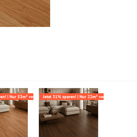
ren! | Nur 53m² verfügbar
Jetzt 31% sparen! | Nur 22m² verfügbar