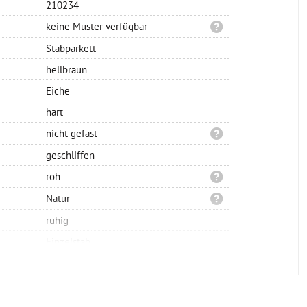
210234
keine Muster verfügbar
Stabparkett
hellbraun
Eiche
hart
nicht gefast
geschliffen
roh
Natur
ruhig
Einzelstab
Verlegung möglich
Verlegung möglich
Verlegung möglich