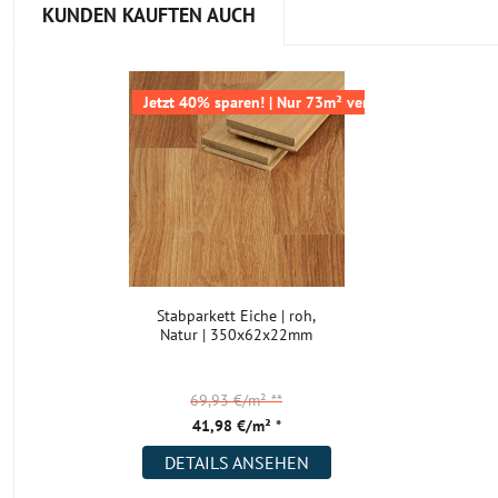
KUNDEN KAUFTEN AUCH
Jetzt 40% sparen! | Nur 73m² verfügbar
Stabparkett Eiche | roh,
Natur | 350x62x22mm
69,93 €/m²
**
41,98 €/m² *
DETAILS ANSEHEN