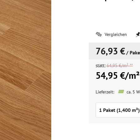
Vergleichen
76,93 €
/ Pake
statt:
64,95 €/m² **
54,95 €/m²
Lieferzeit:
ca. 5 W