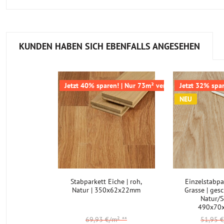
KUNDEN HABEN SICH EBENFALLS ANGESEHEN
Jetzt 40% sparen! | Nur 73m² verfügbar
Jetzt 32% spar
NEU
Stabparkett Eiche | roh,
Einzelstabpa
Natur | 350x62x22mm
Grasse | gesc
Natur/S
490x70
69,93 €/m²
**
51,95 