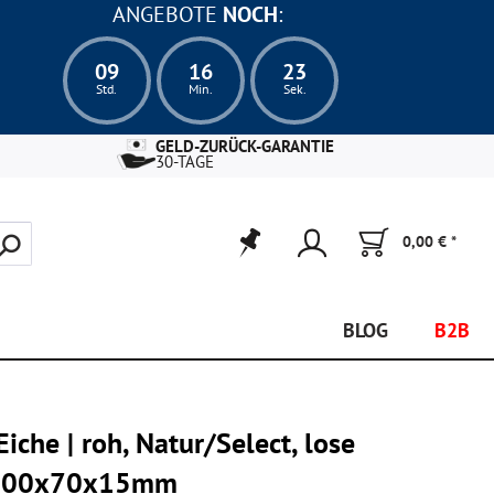
ANGEBOTE
NOCH
:
09
16
22
Std.
Min.
Sek.
GELD-ZURÜCK-GARANTIE
30-TAGE
0,00 € *
BLOG
B2B
iche | roh, Natur/Select, lose
| 500x70x15mm