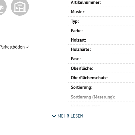
Artikelnummer:
Muster:
Typ:
Farbe:
Holzart:
r Parkettböden ✓
Holzhärte:
Fase:
Oberfläche:
Oberflächenschutz:
Sortierung:
Sortierung (Maserung):
Verlegemuster:
Schiffsboden:
MEHR LESEN
Oxford:
Englischer Verband: