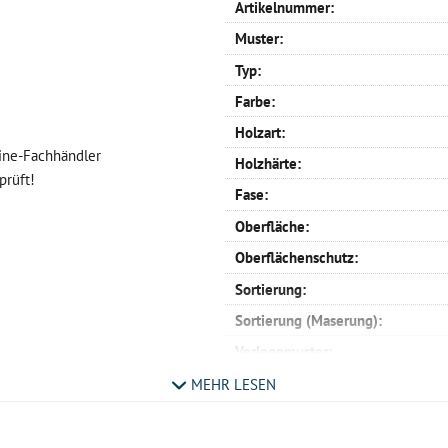
Artikelnummer:
Muster:
Typ:
Farbe:
Holzart:
line-Fachhändler
Holzhärte:
prüft!
Fase:
Oberfläche:
Oberflächenschutz:
Sortierung:
Sortierung (Maserung):
Verlegemuster:
Schiffsboden:
MEHR LESEN
Oxford:
Englischer Verband: