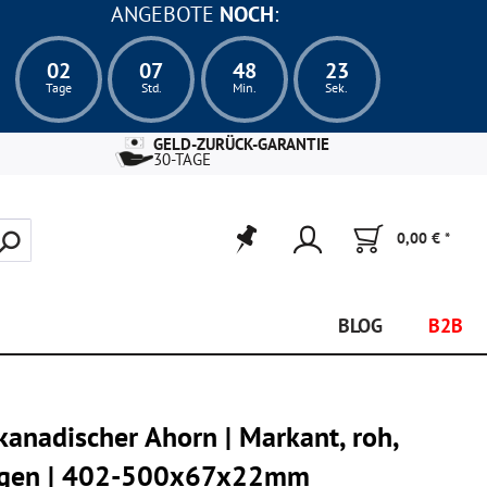
ANGEBOTE
NOCH
:
02
07
48
22
Tage
Std.
Min.
Sek.
GELD-ZURÜCK-GARANTIE
30-TAGE
0,00 € *
BLOG
B2B
kanadischer Ahorn | Markant, roh,
ängen | 402-500x67x22mm