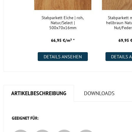
Stabparkett Eiche | roh,
Stabparkett 
Natur/Select |
hellbraun Na
500x70x16mm
Nut/Feder
66,95 €/m² *
69,95 
DETAILS ANSEHEN
DETAILS 
ARTIKELBESCHREIBUNG
DOWNLOADS
GEEIGNET FÜR: