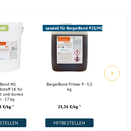
Verlegung nicht möglich
Verlegung nicht möglich
Verlegung nicht möglich
kett
speziell für BergerBond P2S/M1/M1X
2400x40
Verlegung möglich
Verlegung nicht möglich
nein
Nut/Feder
vollflächig verklebt
402-500x67x22mm
rBond M1
BergerBond Primer P - 5,5
Socke
bstoff 1K für
kg
Weichh
massiv
tt und dureco
lackier
nicht geeignet
 - 17 kg
8 €/kg *
25,35 €/kg *
4,
geeignet
geeignet
STELLEN
MITBESTELLEN
MIT
nicht geeignet