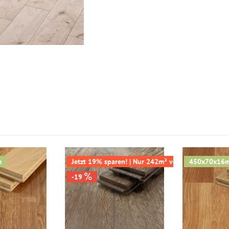
m
Jetzt 19% sparen! | Nur 242m² verfügbar
450x70x16
-19