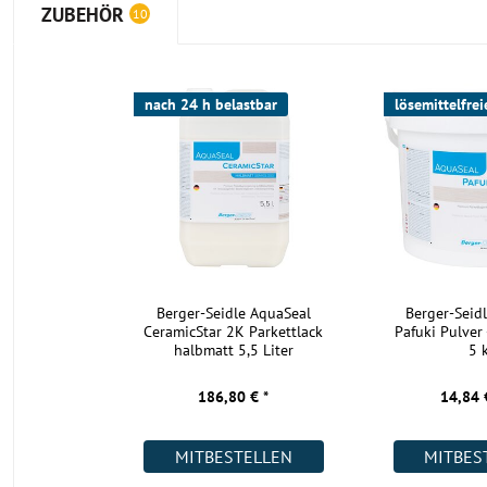
ZUBEHÖR
10
nach 24 h belastbar
lösemittelfrei
Berger-Seidle AquaSeal
Berger-Seid
CeramicStar 2K Parkettlack
Pafuki Pulver 
halbmatt 5,5 Liter
5 
186,80 € *
14,84 
MITBESTELLEN
MITBES