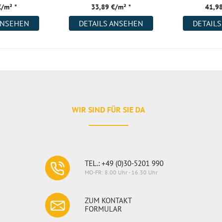
€/m² *
33,89 €/m² *
41,98
ANSEHEN
DETAILS ANSEHEN
DETAIL
WIR SIND FÜR SIE DA
TEL.: +49 (0)30-5201 990
MO-FR: 8.00 Uhr - 16.30 Uhr
ZUM KONTAKT
FORMULAR