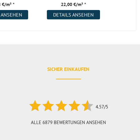
 €/m² *
22,00 €/m² *
39,
S ANSEHEN
DETAILS ANSEHEN
DETAI
SICHER EINKAUFEN
4.57/5
ALLE 6879 BEWERTUNGEN ANSEHEN