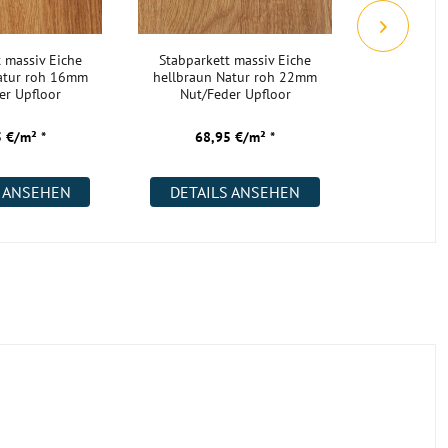
 massiv Eiche
Stabparkett massiv Eiche
Stabparke
atur roh 16mm
hellbraun Natur roh 22mm
hellbrau
er Upfloor
Nut/Feder Upfloor
22mm Nut
 €/m² *
68,95 €/m² *
46,
S ANSEHEN
DETAILS ANSEHEN
DETAI