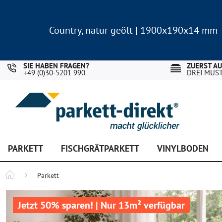
Country, natur geölt | 1900x190x14 mm
Landhausdiele Eiche für nur 29,90 €/m²
Country, natur geölt | 1900x190x14 mm
Landhausdiele Eiche für nur 29,90 €/m²
SIE HABEN FRAGEN?
ZUERST A
+49 (0)30-5201 990
DREI MUS
PARKETT
FISCHGRÄTPARKETT
VINYLBODEN
Parkett
Jetzt 50% sparen! | Nur 13m² verfügbar