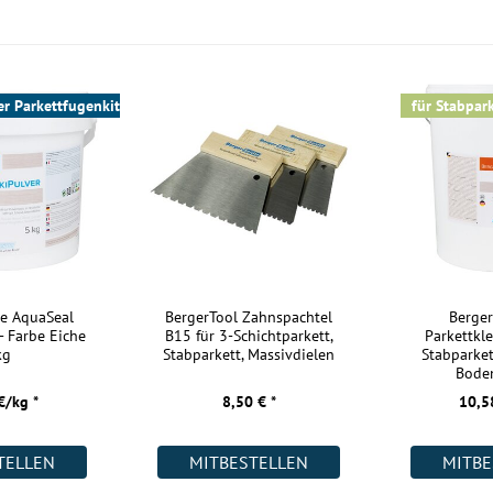
Fischgrätmuster:
Flechtmuster:
Leiter:
er Parkettfugenkitt | Eiche
für Stabpar
Parallelverband:
Würfel:
linke und rechte Stäbe:
Profil:
Verlegemöglichkeit:
Maße:
le AquaSeal
BergerTool Zahnspachtel
Berge
- Farbe Eiche
B15 für 3-Schichtparkett,
Parkettkle
Aufbau:
kg
Stabparkett, Massivdielen
Stabparke
Warmwasser Fußbodenheizung:
Boden
€/kg *
8,50 € *
10,5
Wohnräume:
Küche:
TELLEN
MITBESTELLEN
MITBE
Badezimmer: