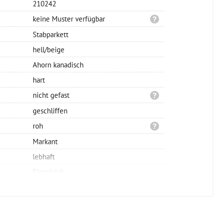
210242
keine Muster verfügbar
Stabparkett
hell/beige
Ahorn kanadisch
hart
nicht gefast
geschliffen
roh
Markant
lebhaft
Einzelstab
Verlegung möglich
Verlegung möglich
Verlegung möglich