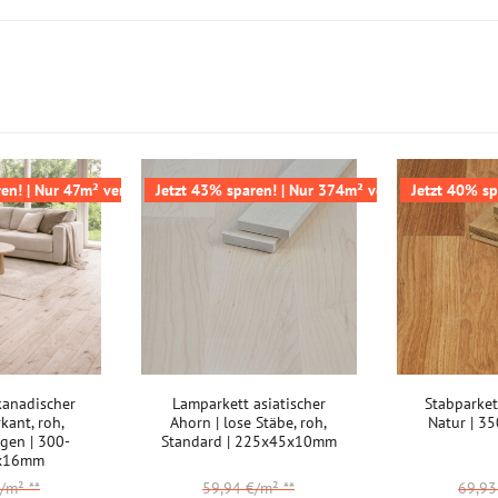
Keller:
Gewerbe (gering beansprucht):
Gewerbe (stark beansprucht):
Industrie:
Weitere Informationen:
en! | Nur 47m² verfügbar
Jetzt 43% sparen! | Nur 374m² verfügbar
Jetzt 40% sp
Akklimatisierung:
kanadischer
Lamparkett asiatischer
Stabparkett
kant, roh,
Ahorn | lose Stäbe, roh,
Natur | 
ngen | 300-
Standard | 225x45x10mm
x16mm
€/m²
**
59,94 €/m²
**
69,9