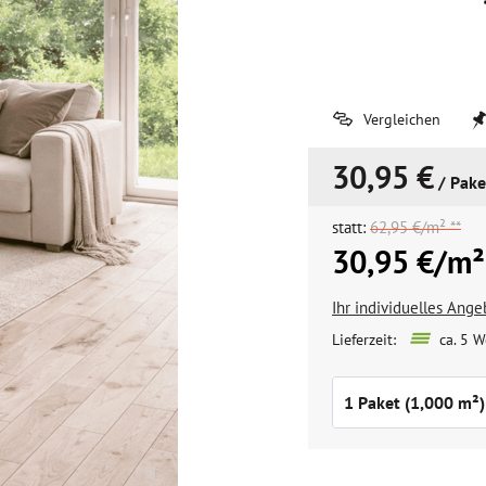
Vergleichen
30,95 €
/ Pake
statt:
62,95 €/m² **
30,95 €/m²
Ihr individuelles Ang
Lieferzeit:
ca. 5 W