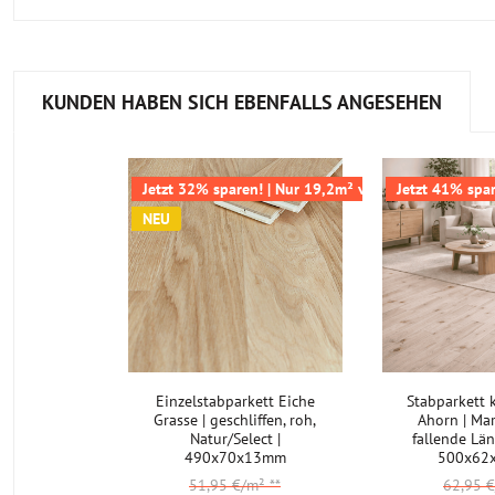
KUNDEN HABEN SICH EBENFALLS ANGESEHEN
Jetzt 32% sparen! | Nur 19,2m² verfügbar
Jetzt 41% spar
NEU
Einzelstabparkett Eiche
Stabparkett 
Grasse | geschliffen, roh,
Ahorn | Mar
Natur/Select |
fallende Lä
490x70x13mm
500x62
51,95 €/m²
**
62,95 