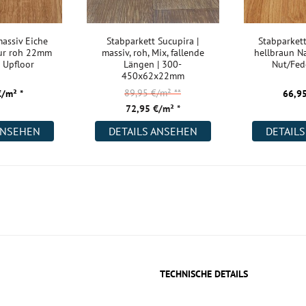
massiv Eiche
Stabparkett Sucupira |
Stabparkett
tur roh 22mm
massiv, roh, Mix, fallende
hellbraun N
 Upfloor
Längen | 300-
Nut/Fed
450x62x22mm
89,95 €/m²
**
€/m² *
66,95
72,95 €/m² *
ANSEHEN
DETAILS ANSEHEN
DETAIL
TECHNISCHE DETAILS