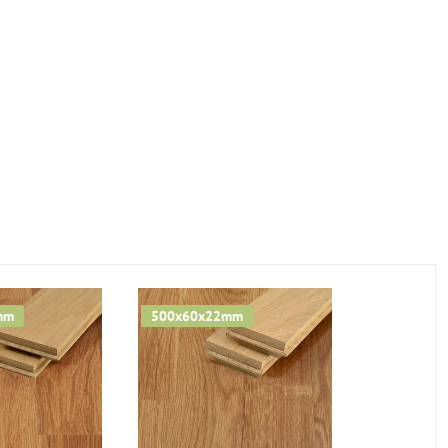
mm
500x60x22mm
420x80x2