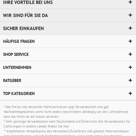
IHRE VORTEILE BEI UNS
WIR SIND FÜR SIE DA
SICHER EINKAUFEN
HÄUFIGE FRAGEN
SHOP SERVICE
UNTERNEHMEN
RATGEBER
TOP KATEGORIEN
* Alle Preise inkl. deutscher Mehrwertsteuer zzgl.
Versandkosten
und ggf.
Nachnahmegebühren, wenn nicht anders beschrieben. Abhängig von der Lieferadresse
kann die MwSt. an der Kasse variieren.
¹ Sehr günstige Versandkosten nach Deutschland und Österreich. Die Versandkosten für
Lieferungen in andere Länder finden Sie
hier
** empfohlener Verkaufspreis des Herstellers/Zulieferers inkl. gesetzl. Mehrwertsteuer