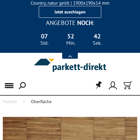
Country, natur geölt | 1900x190x14 mm
Landhausdiele Eiche für nur 29,90 €/m²
Jetzt zuschlagen
ANGEBOTE
NOCH
:
07
52
42
Std.
Min.
Sek.
Menü
Parkett
Oberfläche