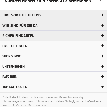
KUNDEN HABEN SICH EBENFALLS ANGESEHEN
IHRE VORTEILE BEI UNS
WIR SIND FÜR SIE DA
SICHER EINKAUFEN
HÄUFIGE FRAGEN
SHOP SERVICE
UNTERNEHMEN
RATGEBER
TOP KATEGORIEN
* Alle Preise inkl. deutscher Mehrwertsteuer zzgl.
Versandkosten
und ggf.
Nachnahmegebühren, wenn nicht anders beschrieben. Abhängig von der Lieferadresse
kann die MwSt. an der Kasse variieren.