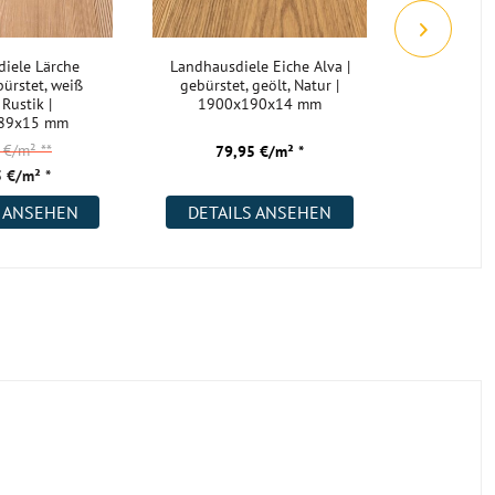
iele Lärche
Landhausdiele Eiche Alva |
Landha
ürstet, weiß
gebürstet, geölt, Natur |
Kendal 
 Rustik |
1900x190x14 mm
gebürste
89x15 mm
Rustik | 
5 €/m²
**
68,
79,95 €/m² *
 €/m² *
48,
S ANSEHEN
DETAILS ANSEHEN
DETAI