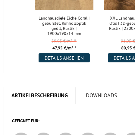
Landhausdiele Eiche Coral |
XXL Landhaus
gebürstet, Rohholzoptik
Otis | 3D-gebü
geölt, Rustik |
Rustik | 220
1900x190x14 mm
59,95 €/m²
**
91,95 
47,95 €/m² *
80,95 
DETAILS ANSEHEN
DETAILS 
ARTIKELBESCHREIBUNG
DOWNLOADS
GEEIGNET FÜR: