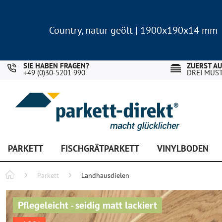
Country, natur geölt | 1900x190x14 mm
Landhausdiele Eiche für nur 29,90 €/m²
Country, natur geölt | 1900x190x14 mm
Landhausdiele Eiche für nur 29,90 €/m²
SIE HABEN FRAGEN?
ZUERST A
+49 (0)30-5201 990
DREI MUS
PARKETT
FISCHGRÄTPARKETT
VINYLBODEN
Parkett
Landhausdielen
Pflegeleicht - seidig matt lackiert