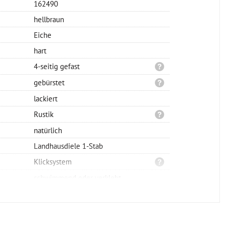
162490
hellbraun
Eiche
hart
4-seitig gefast
gebürstet
lackiert
Rustik
natürlich
Landhausdiele 1-Stab
Klicksystem
schwimmend oder verklebt
1900x150x14mm
möglich bis max. 25%
ca. 3,0mm