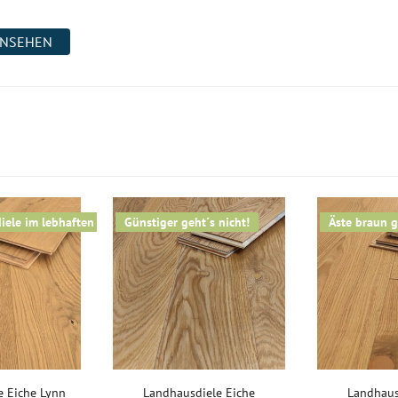
ANSEHEN
ele im lebhaften Stil
Günstiger geht´s nicht!
Äste braun g
e Eiche Lynn
Landhausdiele Eiche
Landhaus