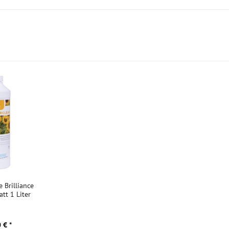
e Brilliance
att 1 Liter
 € *