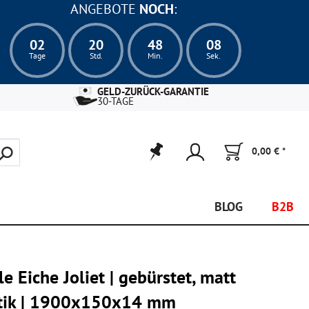
ANGEBOTE
NOCH
:
02
20
48
06
Tage
Std.
Min.
Sek.
GELD-ZURÜCK-GARANTIE
30-TAGE
0,00 € *
BLOG
B2B
e Eiche Joliet | gebürstet, matt
ustik | 1900x150x14 mm