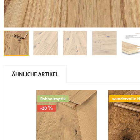
ÄHNLICHE ARTIKEL
Rohholzoptik
wundervolle H
-20