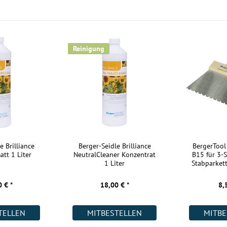
Aufbau:
Warmwasser Fußbodenheizung:
Wohnräume:
Reinigung
Küche:
Badezimmer:
Keller:
Gewerbe (gering beansprucht):
Gewerbe (stark beansprucht):
e Brilliance
Berger-Seidle Brilliance
BergerTool
Weitere Informationen:
att 1 Liter
NeutralCleaner Konzentrat
B15 für 3-S
1 Liter
Stabparkett
Akklimatisierung:
 € *
18,00 € *
8,
Kurztitel:
TELLEN
MITBESTELLEN
MITBE