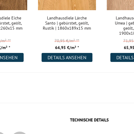
diele Eiche
Landhausdiele Lärche
Landhausd
rstet, geölt,
Santo | gebürstet, geölt,
Umea | geb
0x260x15 mm
Rustik | 1860x189x15 mm
geölt,
1900x1
€/m²
**
70,95 €/m²
**
71,9
€/m² *
64,95 €/m² *
65,95
ANSEHEN
DETAILS ANSEHEN
DETAIL
TECHNISCHE DETAILS