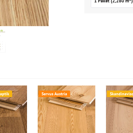
aptik
Servus Austria
Skandinavis