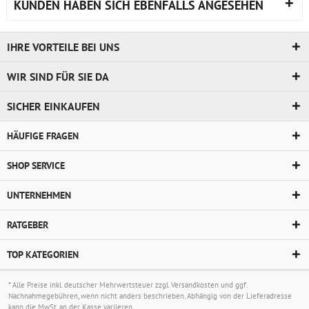
KUNDEN HABEN SICH EBENFALLS ANGESEHEN
IHRE VORTEILE BEI UNS
WIR SIND FÜR SIE DA
SICHER EINKAUFEN
HÄUFIGE FRAGEN
SHOP SERVICE
UNTERNEHMEN
RATGEBER
TOP KATEGORIEN
* Alle Preise inkl. deutscher Mehrwertsteuer zzgl.
Versandkosten
und ggf.
Nachnahmegebühren, wenn nicht anders beschrieben. Abhängig von der Lieferadresse
kann die MwSt. an der Kasse variieren.