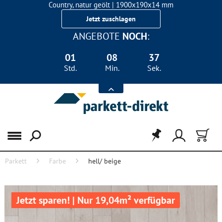
Country, natur geölt | 1900x190x14 mm
Landhausdiele Eiche für nur 29,90 €/m²
Jetzt zuschlagen
ANGEBOTE
NOCH
:
01
08
37
Std.
Min.
Sek.
Menü
Parkett
Farbe
hell/ beige
Jetzt sparen! | Nur 19,04m² verfügbar