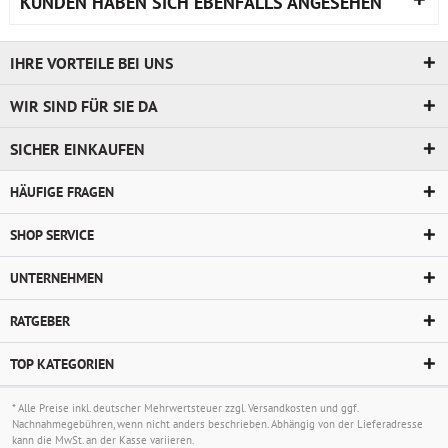
KUNDEN HABEN SICH EBENFALLS ANGESEHEN
IHRE VORTEILE BEI UNS
WIR SIND FÜR SIE DA
SICHER EINKAUFEN
HÄUFIGE FRAGEN
SHOP SERVICE
UNTERNEHMEN
RATGEBER
TOP KATEGORIEN
* Alle Preise inkl. deutscher Mehrwertsteuer zzgl.
Versandkosten
und ggf.
Nachnahmegebühren, wenn nicht anders beschrieben. Abhängig von der Lieferadresse
kann die MwSt. an der Kasse variieren.