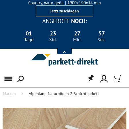
Country, natur geölt | 1900x190x14 mm
Landhausdiele Eiche für nur 29,90 €/m²
Jetzt zuschlagen
ANGEBOTE
NOCH
:
01
23
27
57
Tage
Std.
Min.
Sek.
Menü
Marken
Alpenland Naturböden 2-Schichtparkett