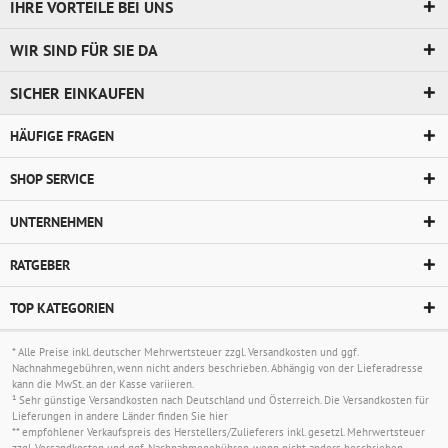
IHRE VORTEILE BEI UNS
WIR SIND FÜR SIE DA
SICHER EINKAUFEN
HÄUFIGE FRAGEN
SHOP SERVICE
UNTERNEHMEN
RATGEBER
TOP KATEGORIEN
* Alle Preise inkl. deutscher Mehrwertsteuer zzgl.
Versandkosten
und ggf.
Nachnahmegebühren, wenn nicht anders beschrieben. Abhängig von der Lieferadresse
kann die MwSt. an der Kasse variieren.
¹ Sehr günstige Versandkosten nach Deutschland und Österreich. Die Versandkosten für
Lieferungen in andere Länder finden Sie
hier
** empfohlener Verkaufspreis des Herstellers/Zulieferers inkl. gesetzl. Mehrwertsteuer