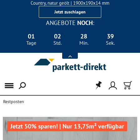
Country, natur geölt | 1900x190x14 mm
Landhausdiele Eiche für nur 29,90 €/m²
Jetzt zuschlagen
ANGEBOTE
NOCH
:
01
02
28
39
Tage
Std.
Min.
Sek.
Menü
Restposten
Jetzt 50% sparen! | Nur 13,75m² verfügbar