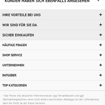
KUNDEN HABEN SICH EBENFALLS ANGESEHEN
IHRE VORTEILE BEI UNS
WIR SIND FÜR SIE DA
SICHER EINKAUFEN
HÄUFIGE FRAGEN
SHOP SERVICE
UNTERNEHMEN
RATGEBER
TOP KATEGORIEN
* Alle Preise inkl. deutscher Mehrwertsteuer zzgl.
Versandkosten
und ggf.
Nachnahmegebühren, wenn nicht anders beschrieben. Abhängig von der Lieferadresse
kann die MwSt. an der Kasse variieren.