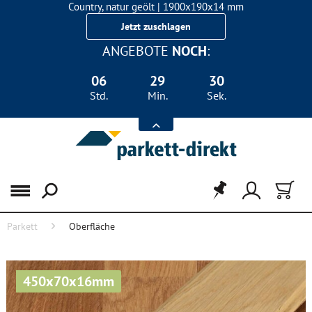
Country, natur geölt | 1900x190x14 mm
Landhausdiele Eiche für nur 29,90 €/m²
Jetzt zuschlagen
ANGEBOTE
NOCH
:
06
29
30
Std.
Min.
Sek.
Menü
Parkett
Oberfläche
450x70x16mm