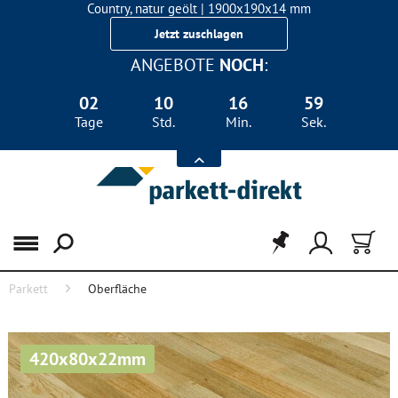
Country, natur geölt | 1900x190x14 mm
Landhausdiele Eiche für nur 29,90 €/m²
Jetzt zuschlagen
ANGEBOTE
NOCH
:
02
10
16
59
Tage
Std.
Min.
Sek.
Menü
Parkett
Oberfläche
420x80x22mm